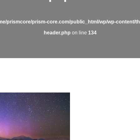
me/prismcore/prism-core.com/public_html/wp/wp-content/t
header.php
on line
134