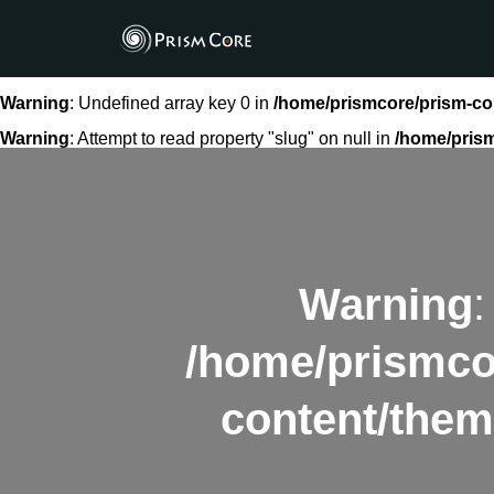
Warning
: Undefined array key 0 in
/home/prismcore/prism-co
Warning
: Attempt to read property "slug" on null in
/home/pris
Warning
:
/home/prismco
content/them