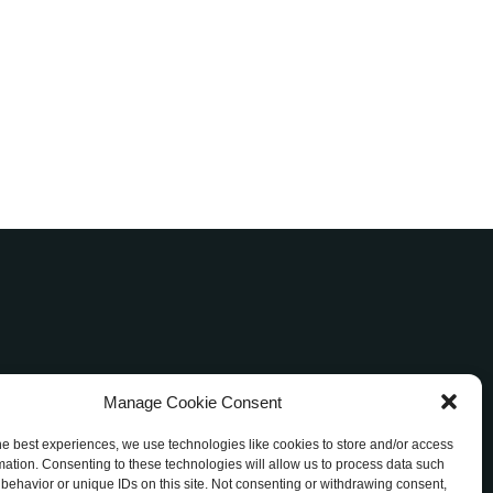
Manage Cookie Consent
アメブロ
ご評価
お客様の声
お問い合わせ
he best experiences, we use technologies like cookies to store and/or access
約
mation. Consenting to these technologies will allow us to process data such
behavior or unique IDs on this site. Not consenting or withdrawing consent,