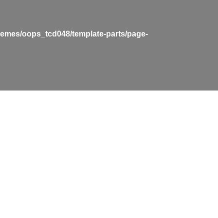
hemes/oops_tcd048/template-parts/page-