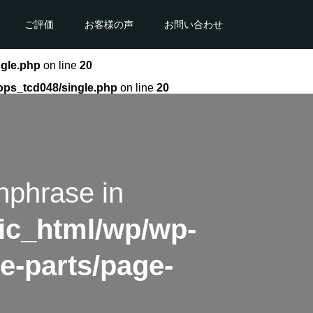
ご評価
お客様の声
お問い合わせ
ngle.php
on line
20
ops_tcd048/single.php
on line
20
hphrase in
ic_html/wp/wp-
e-parts/page-