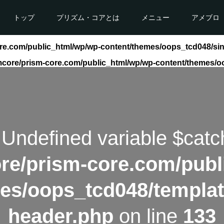
トップ
プリズム・コアとは
メニュー
アメブロ
re.com/public_html/wp/wp-content/themes/oops_tcd048/si
mcore/prism-core.com/public_html/wp/wp-content/themes/o
 Undefined variable $catc
re/prism-core.com/publ
es/oops_tcd048/templat
header.php
on line
133