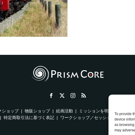
クショップ
物販ショップ
絵画活動
ミッションを明確にする方法
To provide t
特定商取引法に基づく表記
ワークショップ／セッション ご利用規
device infor
as browsing 
may adversel