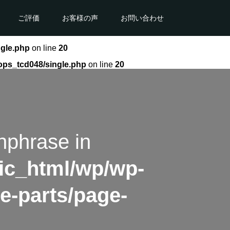
ご評価
お客様の声
お問い合わせ
ngle.php
on line
20
ops_tcd048/single.php
on line
20
hphrase in
ic_html/wp/wp-
e-parts/page-