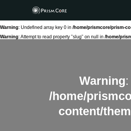
Warning
: Undefined array key 0 in
/home/prismcore/prism-co
Warning
: Attempt to read property "slug" on null in
/home/pris
Warning
:
/home/prismco
content/them