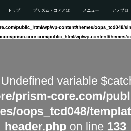
トップ
プリズム・コアとは
メニュー
アメブロ
re.com/public_html/wp/wp-content/themes/oops_tcd048/si
mcore/prism-core.com/public_html/wp/wp-content/themes/o
 Undefined variable $catc
re/prism-core.com/publ
es/oops_tcd048/templat
header.php
on line
133