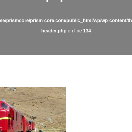
me/prismcore/prism-core.com/public_html/wp/wp-content/t
header.php
on line
134