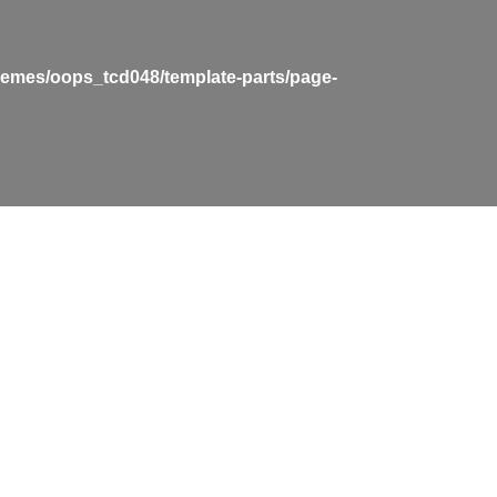
hemes/oops_tcd048/template-parts/page-