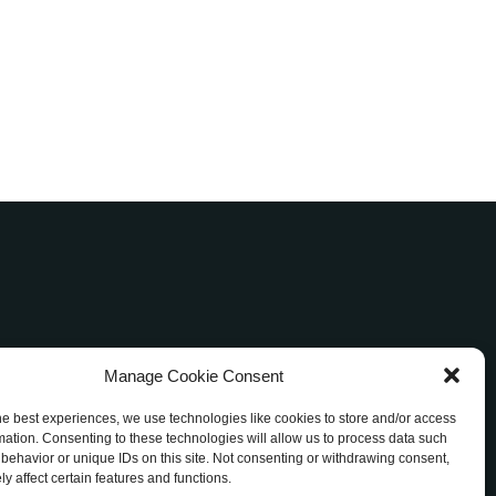
Manage Cookie Consent
アメブロ
ご評価
お客様の声
お問い合わせ
he best experiences, we use technologies like cookies to store and/or access
約
mation. Consenting to these technologies will allow us to process data such
behavior or unique IDs on this site. Not consenting or withdrawing consent,
y affect certain features and functions.